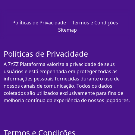
Políticas de Privacidade
Termos e Condições
Sitemap
Políticas de Privacidade
A 7YZZ Plataforma valoriza a privacidade de seus
usuários e está empenhada em proteger todas as
informações pessoais fornecidas durante o uso de
nossos canais de comunicação. Todos os dados
coletados são utilizados exclusivamente para fins de
melhoria contínua da experiência de nossos jogadores.
Termos e Condições