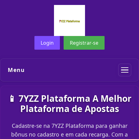
Login
Registrar-se
Menu
📱 7YZZ Plataforma A Melhor
Plataforma de Apostas
Cadastre-se na 7YZZ Plataforma para ganhar
bônus no cadastro e em cada recarga. Com a