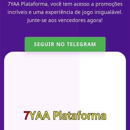
7YAA Plataforma, você tem acesso a promoções
incríveis e uma experiência de jogo inigualável.
Junte-se aos vencedores agora!
SEGUIR NO TELEGRAM