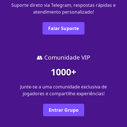
Suporte direto via Telegram, respostas rápidas e
atendimento personalizado!
Falar Suporte
👥 Comunidade VIP
1000+
Junte-se a uma comunidade exclusiva de
jogadores e compartilhe experiências!
Entrar Grupo