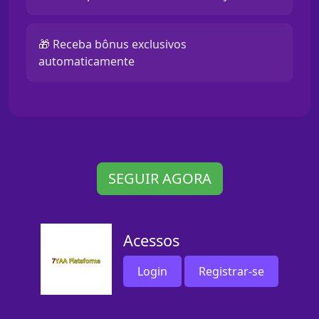
🎁 Receba bônus exclusivos
automaticamente
SEGUIR AGORA
Acessos
Login
Registrar-se