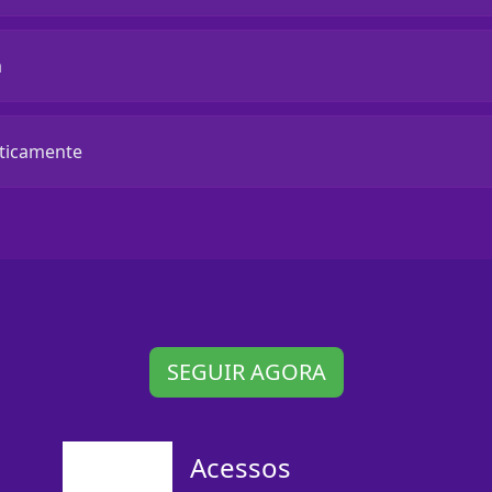
a
aticamente
SEGUIR AGORA
Acessos