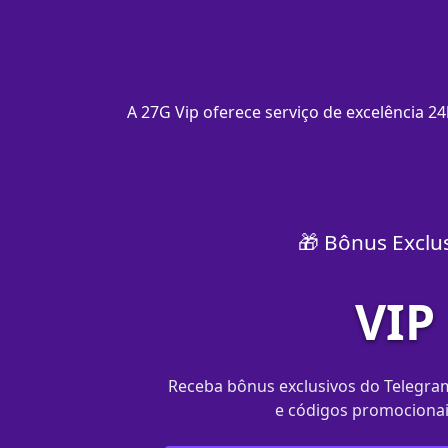
A 27G Vip oferece serviço de excelência 
🎁 Bônus Exclu
VIP
Receba bônus exclusivos do Telegra
e códigos promocionai