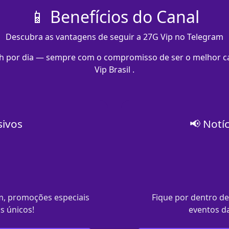
📱 Benefícios do Canal
Descubra as vantagens de seguir a 27G Vip no Telegram
24h por dia — sempre com o compromisso de ser o melhor ca
Vip Brasil .
sivos
📢 Notí
m, promoções especiais
Fique por dentro d
s únicos!
eventos d