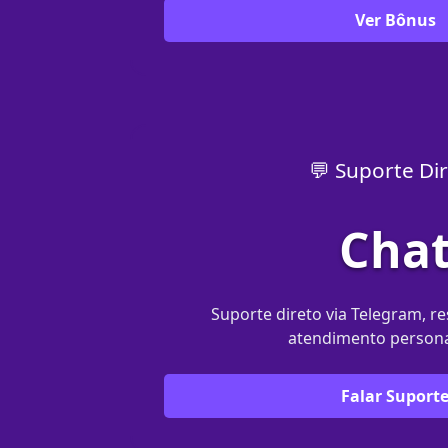
Ver Bônus
💬 Suporte Di
Cha
Suporte direto via Telegram, r
atendimento persona
Falar Suport