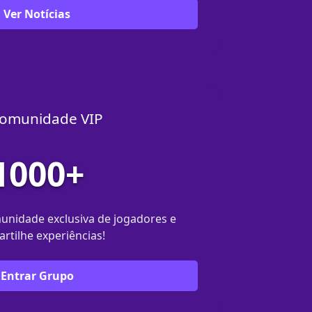
Ver Notícias
Comunidade VIP
1000+
unidade exclusiva de jogadores e
rtilhe experiências!
Entrar Grupo