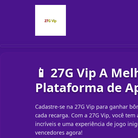
📱 27G Vip A Mel
Plataforma de A
Cadastre-se na 27G Vip para ganhar bô
cada recarga. Com a 27G Vip, você tem
incríveis e uma experiência de jogo inig
vencedores agora!